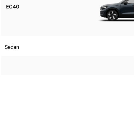
EC40
Sedan
ES90
Kombi