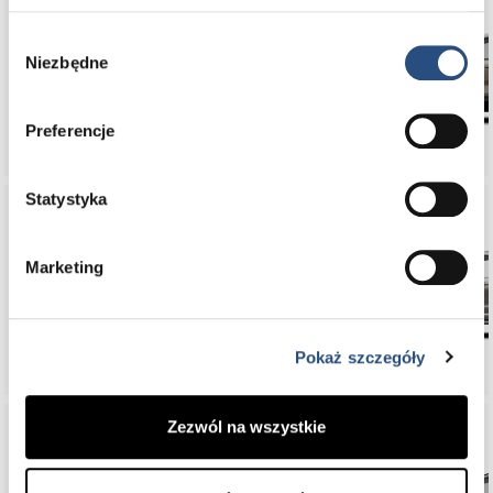
Wybór
Niezbędne
zgody
EX30
Preferencje
Statystyka
Marketing
XC90
Pokaż szczegóły
Zezwól na wszystkie