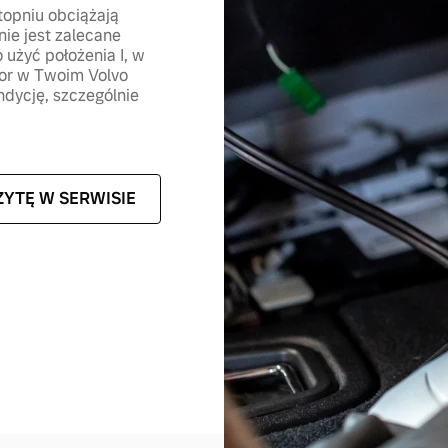
opniu obciążają
ie jest zalecane
 użyć położenia I, w
ator w Twoim Volvo
dycję, szczególnie
YTĘ W SERWISIE