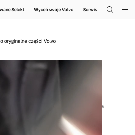
wane Selekt
Wyceń swoje Volvo
Serwis
ko oryginalne części Volvo
LVO NORD AUTO BIAŁYSTOK
y akumulator Volvo
obie sprawę z tego, że również inne urządzenia
ktryczną. Gdy samochód jest wyłączony, nie
rządzeń elektrycznych o dużym poborze prądu.
ządzeń są: