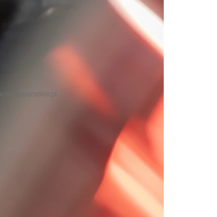
entylacji
Reflektory
dniej
Radioodtwarzacz (przy dużej
głośności)
k
uto.dealervolvo.pl
 SERWISIE
aczu informacyjnym