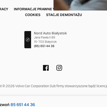
RACY
INFORMACJE PRAWNE VOLVO BIAŁYSTOK
POLITYKA
COOKIES
STACJE DEMONTAŻU
Nord Auto Białystok
Jana Pawła II 89
15-703 Białystok
(85) 651 44 36
t © 2026 Volvo Car Corporation (lub firmy stowarzyszone bądź licenc
adzwoń
85 651 44 36