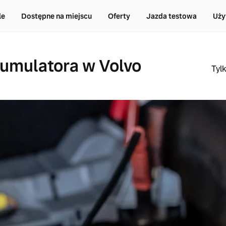
le
Dostępne na miejscu
Oferty
Jazda testowa
Uży
umulatora w Volvo
Tyl
SPRAWDZENIE W VO
Oryginaln
Dobrze jest zdawać s
pobierają energię ele
należy korzystać z u
Przykładem takich ur