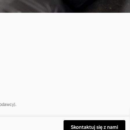
 PRYWATNOŚCI VOLVO BIAŁYSTOK
jodawcy).
Skontaktuj się z nami