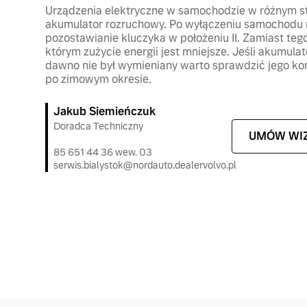
Urządzenia elektryczne w samochodzie w różnym st
akumulator rozruchowy. Po wyłączeniu samochodu n
pozostawianie kluczyka w położeniu II. Zamiast tego
którym zużycie energii jest mniejsze. Jeśli akumul
dawno nie był wymieniany warto sprawdzić jego kon
po zimowym okresie.
Jakub Siemieńczuk
Doradca Techniczny
UMÓW WIZ
85 651 44 36 wew. 03
serwis.bialystok@nordauto.dealervolvo.pl