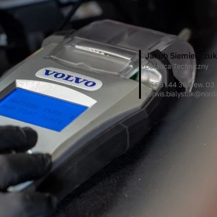
Dmuchawa w układzie w
Wycieraczki szyby prze
Jakub Siemieńczu
Doradca Techniczny
85 651 44 36 wew. 03
serwis.bialystok@norda
UMÓW WIZYTĘ W
ulatora rozruchowego jest niskie
, na wyświetl