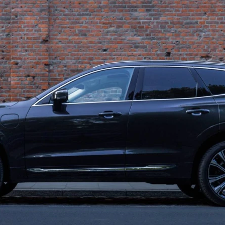
TYLKO 1619 ZŁ NETTO MI
Volvo XC60 B
zł brutto
Oferta trwa do wyczerpan
DOWIEDZ SIĘ WIĘCEJ