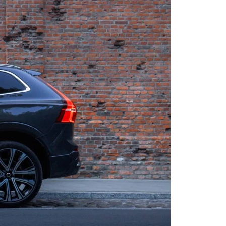
ESIĘCZNIE
5 AWD już za 184 716
ia zapasów.