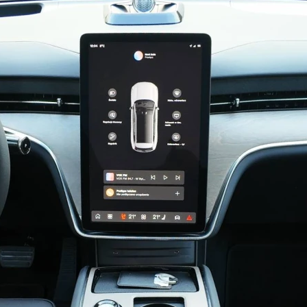
UMÓW SIĘ NA JAZDĘ TE
Volvo EX90 j
Volvo EX90 Twin Motor Perf
wyposażony SUV Volvo, któ
Dlaczego jest taki wyjątko
PRZEJDŹ DO BLOGA