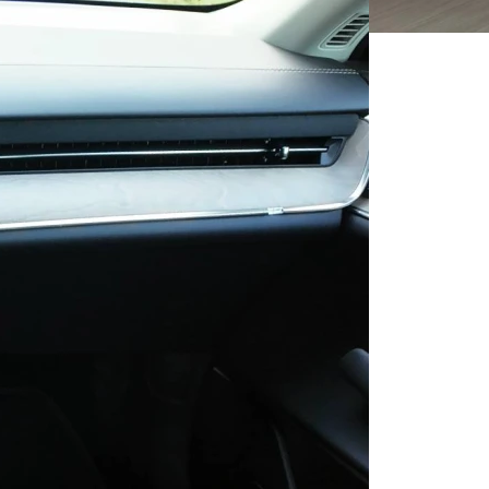
STOWĄ
est już w salonach
ormance Ultra to najmocniejszy i najlepiej
ry właśnie pojawił się w naszych salonach.
wy? Przekonaj się sam.