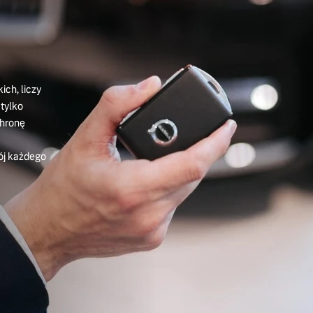
ich, liczy
tylko
chronę
ój każdego