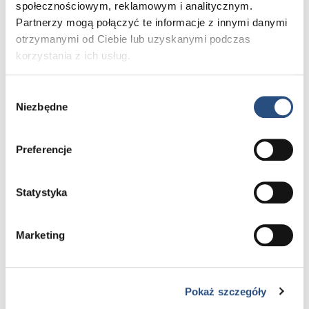
społecznościowym, reklamowym i analitycznym.
Partnerzy mogą połączyć te informacje z innymi danymi
Wynajem długoterminowy
otrzymanymi od Ciebie lub uzyskanymi podczas
Selekt
korzystania z ich usług.
Poznaj propozycje najmu używanych
samochodów Volvo, które zapewnią niską
Wybór
Niezbędne
ratę przez cały okres użytkowania
zgody
samochodu.
Preferencje
DOWIEDZ SIĘ WIĘCEJ
Statystyka
Marketing
Pokaż szczegóły
Leasing klasyczny