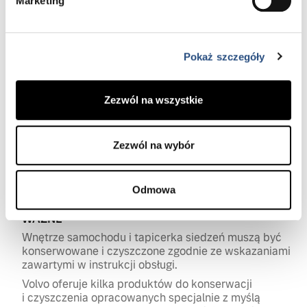
Marketing
Wytrzyj
Wytrzyj tapicerkę za pomocą miękkiej
Pokaż szczegóły
ściereczki i wypoleruj pastą ochronną.
Zezwól na wszystkie
Po 20 minutach wsiądź do swojego Volvo Zabrudzenia
Zezwól na wybór
i zadrapania znikły. Tapicerka jest znów pełna blasku
koloru.
Odmowa
WAŻNE
Wnętrze samochodu i tapicerka siedzeń muszą być
konserwowane i czyszczone zgodnie ze wskazaniami
zawartymi w instrukcji obsługi.
Volvo oferuje kilka produktów do konserwacji
i czyszczenia opracowanych specjalnie z myślą