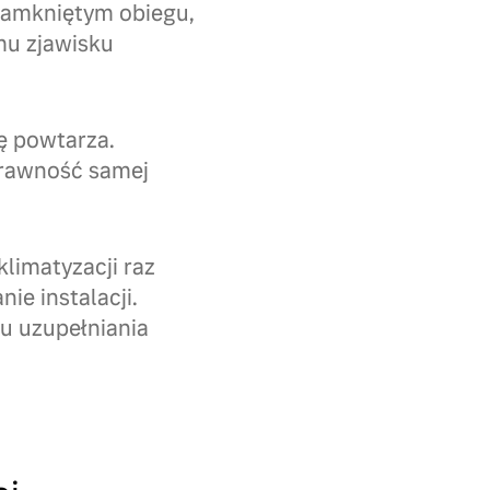
zamkniętym obiegu,
emu zjawisku
ię powtarza.
sprawność samej
limatyzacji raz
ie instalacji.
u uzupełniania