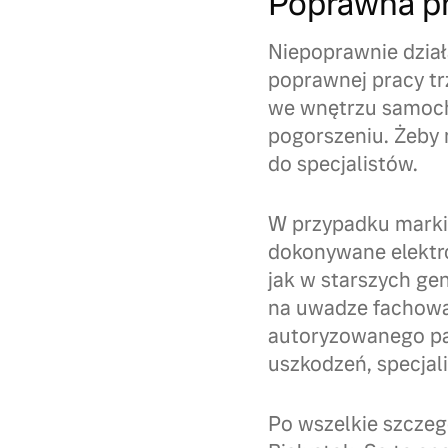
Poprawna pr
Niepoprawnie dział
poprawnej pracy t
we wnętrzu samocho
pogorszeniu. Żeby 
do specjalistów.
W przypadku marki 
dokonywane elektro
jak w starszych g
na uwadze fachową
autoryzowanego par
uszkodzeń, specjali
Po wszelkie szczeg