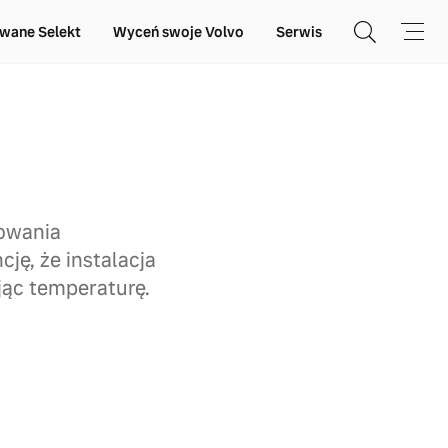
wane Selekt
Wyceń swoje Volvo
Serwis
owania
ję, że instalacja
jąc temperaturę.