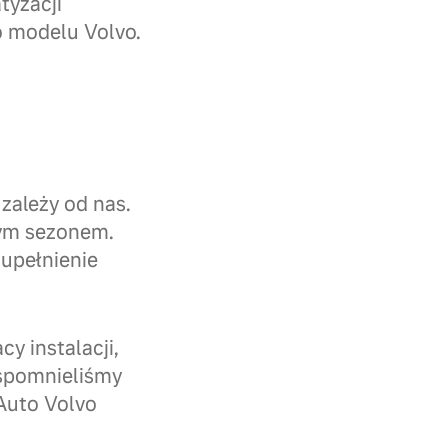
tyzacji
 modelu Volvo.
zależy od nas.
dym sezonem.
zupełnienie
y instalacji,
wspomnieliśmy
Auto Volvo