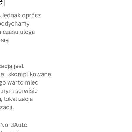
ej
 Jednak oprócz
 oddychamy
 czasu ulega
się
acją jest
ne i skomplikowane
go warto mieć
lnym serwisie
 lokalizacja
zacji.
m NordAuto