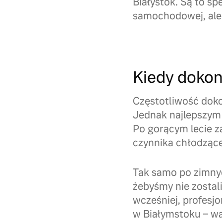
Białystok. Są to sp
samochodowej, ale
Kiedy dokon
Częstotliwość doko
Jednak najlepszym
Po gorącym lecie z
czynnika chłodzące
Tak samo po zimnyc
żebyśmy nie zostal
wcześniej, profesj
w Białymstoku – wa