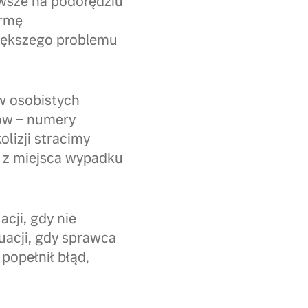
wsze na podorędziu
irmę
iększego problemu
w osobistych
ów – numery
olizji stracimy
ć z miejsca wypadku
cji, gdy nie
uacji, gdy sprawca
popełnił błąd,