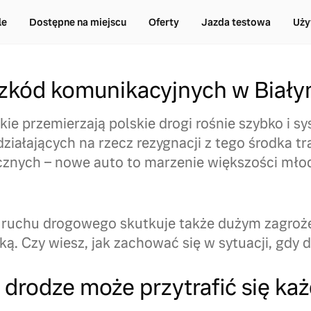
le
Dostępne na miejscu
Oferty
Jazda testowa
Uży
szkód komunikacyjnych w Biał
kie przemierzają polskie drogi rośnie szybko i s
działających na rzecz rezygnacji z tego środka t
icznych – nowe auto to marzenie większości mło
 ruchu drogowego skutkuje także dużym zagro
ką. Czy wiesz, jak zachować się w sytuacji, gdy do
drodze może przytrafić się k