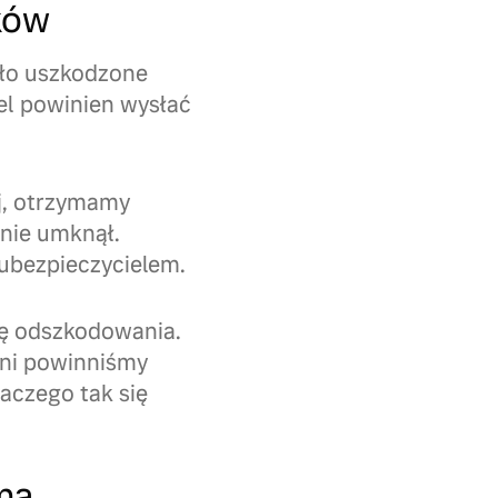
ków
ało uszkodzone
iel powinien wysłać
j, otrzymamy
 nie umknął.
ubezpieczycielem.
tę odszkodowania.
dni powinniśmy
aczego tak się
rmą