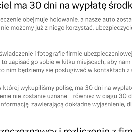
iel ma 30 dni na wypłatę środ
ieczenie obejmuje holowanie, a nasze auto zost
e nie możemy już z niego korzystać, ubezpieczyc
wiadczenie i fotografie firmie ubezpieczeniowe
to zapisać go sobie w kilku miejscach, aby nam
o nim będziemy się posługiwać w kontaktach z 
w której wykupiliśmy polisę, ma 30 dni na wypła
zenie nie zostanie uznane – również w ciągu 30 
nformację, zawierającą dokładne wyjaśnienie, dl
zeczoznawcy i rozliczenie z fi