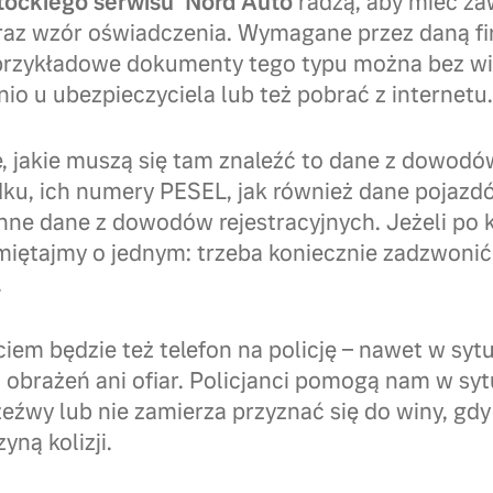
stockiego serwisu Nord Auto
radzą, aby mieć za
oraz wzór oświadczenia. Wymagane przez daną f
przykładowe dokumenty tego typu można bez w
io u ubezpieczyciela lub też pobrać z internetu.
, jakie muszą się tam znaleźć to dane z dowodó
ku, ich numery PESEL, jak również dane pojazd
inne dane z dowodów rejestracyjnych. Jeżeli po k
miętajmy o jednym: trzeba koniecznie zadzwoni
.
em będzie też telefon na policję – nawet w sytua
obrażeń ani ofiar. Policjanci pomogą nam w syt
eźwy lub nie zamierza przyznać się do winy, gdy 
yną kolizji.