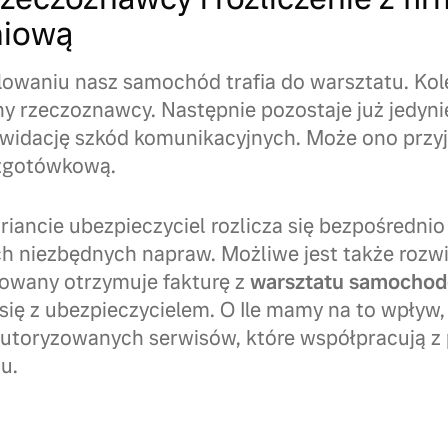
niową
lowaniu nasz samochód trafia do warsztatu. Ko
ny rzeczoznawcy. Następnie pozostaje już jedynie
kwidację szkód komunikacyjnych. Może ono przy
zgotówkową.
ancie ubezpieczyciel rozlicza się bezpośrednio 
h niezbędnych napraw. Możliwe jest także rozwi
owany otrzymuje fakturę z
warsztatu samocho
 się z ubezpieczycielem. O Ile mamy na to wpływ,
 autoryzowanych serwisów, które współpracują 
u.