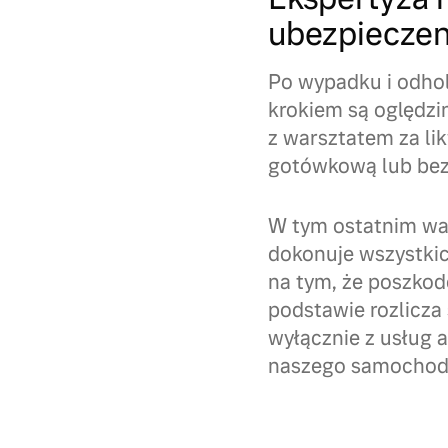
ubezpiecze
Po wypadku i odho
krokiem są oględzi
z warsztatem za li
gotówkową lub be
W tym ostatnim wari
dokonuje wszystkic
na tym, że poszkod
podstawie rozlicza
wyłącznie z usług
naszego samochod