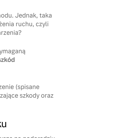
hodu. Jednak, taka
enia ruchu, czyli
arzenia?
 wymaganą
szkód
enie (spisane
rdzające szkody oraz
ku