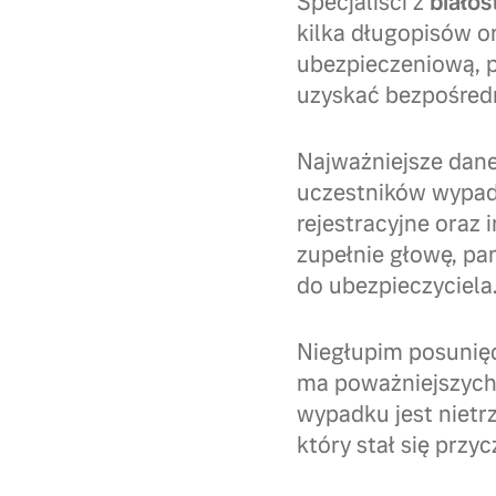
Specjaliści z
biało
kilka długopisów 
ubezpieczeniową, 
uzyskać bezpośredn
Najważniejsze dane
uczestników wypad
rejestracyjne oraz 
zupełnie głowę, pa
do ubezpieczyciela
Niegłupim posunięci
ma poważniejszych 
wypadku jest nietrz
który stał się przycz