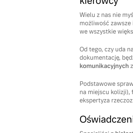
kierowcy
Wielu z nas nie my
możliwość zawsze i
we wszystkie więks
Od tego, czy uda 
dokumentację, będz
komunikacyjnych
z
Podstawowe sprawy,
na miejscu kolizji)
ekspertyza rzeczo
Oświadczeni