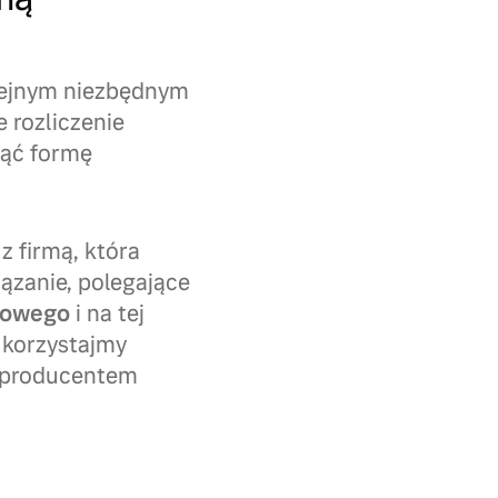
lejnym niezbędnym
 rozliczenie
jąć formę
z firmą, która
ązanie, polegające
dowego
i na tej
 korzystajmy
z producentem