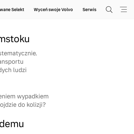
wane Selekt
Wyceń swoje Volvo
Serwis
ymstoku
ystematycznie.
ransportu
dych ludzi
żeniem wypadkiem
jdzie do kolizji?
ażdemu