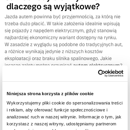
dlaczego są wyjątkowe?
Jazda autem powinna być przyjemnością, za którą nie
trzeba dużo płacić. W takie założenia idealnie wpisują
się pojazdy z napędem elektrycznym, gdyż stanowią
najbardziej ekonomiczny wariant dostępny na rynku.
W zasadzie z wyglądu są podobne do tradycyjnych aut,
a różnice wynikają jedynie z niższych kosztów
eksploatacji oraz braku silnika spalinowego. Jakie
jeszcze zalety można przypisać
autom elektrycznym
?
Bezpieczeństwo – auta wyposażone są w szereg
zabezpieczeń, które uniemożliwiają przebicia
prądu nawet podczas ładowania w deszczu.
Niniejsza strona korzysta z plików cookie
Oprócz tego, w razie wypadku, nie ma ryzyka
wycieku benzyny lub oleju, co może doprowadzić
Wykorzystujemy pliki cookie do spersonalizowania treści
do wybuchu,
i reklam, aby oferować funkcje społecznościowe i
niskie koszty eksploatacji –
samochody
analizować ruch w naszej witrynie. Informacje o tym, jak
elektryczne
są tanie w utrzymaniu. Szacunkowy
korzystasz z naszej witryny, udostępniamy partnerom
koszt przejechania 100 km wynosi ok. 5 zł, czyli