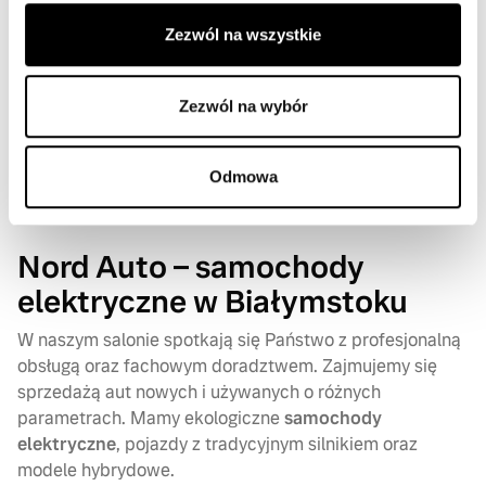
spodziewać, że takie auta w niedalekiej przyszłości
staną się standardem na drogach. Już teraz istnieją
Zezwól na wszystkie
wyznaczone strefy, po których mogą się poruszać
jedynie
samochody elektryczne
. Oprócz tego coraz
więcej stacji paliw zostaje wyposażonych w stacje
Zezwól na wybór
ładujące, dlatego auta z napędem elektrycznym
to inwestycja przyszłościowa.
Odmowa
Nord Auto – samochody
elektryczne w Białymstoku
W naszym salonie spotkają się Państwo z profesjonalną
obsługą oraz fachowym doradztwem. Zajmujemy się
sprzedażą aut nowych i używanych o różnych
parametrach. Mamy ekologiczne
samochody
elektryczne
, pojazdy z tradycyjnym silnikiem oraz
modele hybrydowe.