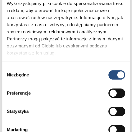
do niego doszło.
Wykorzystujemy pliki cookie do spersonalizowania treści
i reklam, aby oferować funkcje społecznościowe i
analizować ruch w naszej witrynie. Informacje o tym, jak
korzystasz z naszej witryny, udostępniamy partnerom
Oferujemy więc między innymi wulkanizację na zimno.
społecznościowym, reklamowym i analitycznym.
Jest to metoda wykorzystująca specjalnie dobrany
Partnerzy mogą połączyć te informacje z innymi danymi
wypełniacz chemiczny. Nasi mechanicy umieszczają
otrzymanymi od Ciebie lub uzyskanymi podczas
go w miejscu przerwania, a następnie łączą
korzystania z ich usług.
i uszczelniają oponę. Wulkanizacja na zimno bardzo
dobrze sprawdza się w przypadku uszkodzeń
Wybór
punktowych, powstających najczęściej przez
Niezbędne
zgody
najechanie kołem na gwóźdź lub ostry kamień. Taka
naprawa opon utrzyma ich szczelność nawet przez
Preferencje
kilkanaście miesięcy.
Statystyka
W przypadku większych uszkodzeń, wykonujemy
Marketing
wulkanizację na ciepło. Polega ona na odtworzeniu