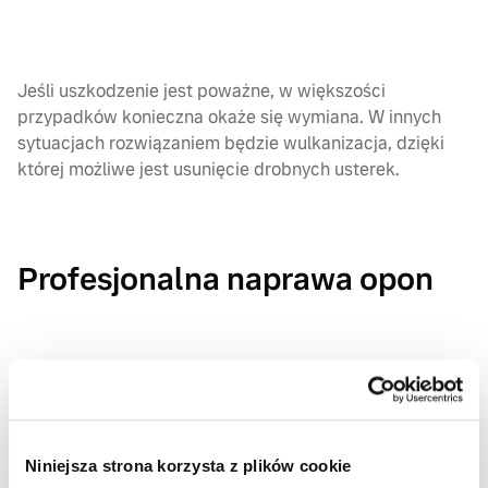
Jeśli uszkodzenie jest poważne, w większości
przypadków konieczna okaże się wymiana. W innych
sytuacjach rozwiązaniem będzie wulkanizacja, dzięki
której możliwe jest usunięcie drobnych usterek.
Profesjonalna naprawa opon
Serwis Nord Auto w Białymstoku zatrudnia fachowców
z wieloletnim doświadczeniem, dla których serwis opon
to chleb powszedni. Wulkanizacja w ich wykonaniu
realizowana jest na dwa sposoby, w zależności
Niniejsza strona korzysta z plików cookie
od rodzaju przerwania opony, a także miejsca, w którym