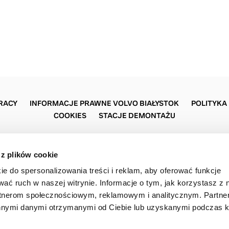
RACY
INFORMACJE PRAWNE VOLVO BIAŁYSTOK
POLITYKA
COOKIES
STACJE DEMONTAŻU
 z plików cookie
Nord Auto Białystok
Jana Pawła II 89
ie do spersonalizowania treści i reklam, aby oferować funkcje
15-703 Białystok
(85) 651 44 36
wać ruch w naszej witrynie. Informacje o tym, jak korzystasz z 
rtnerom społecznościowym, reklamowym i analitycznym. Partn
innymi danymi otrzymanymi od Ciebie lub uzyskanymi podczas k