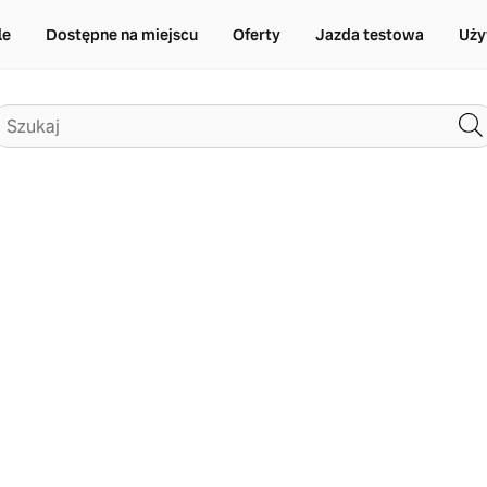
le
Dostępne na miejscu
Oferty
Jazda testowa
Uży