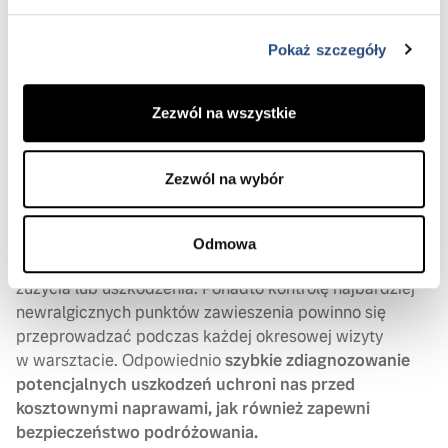
elementów.
Zazwyczaj w Volvo niedomaganie zawieszenia objawia
Pokaż szczegóły
się stopniowo
, np. w postaci utrudnień w utrzymywaniu
właściwego toru jazdy, pogorszenia przyczepności czy
Zezwól na wszystkie
nietypowych odgłosów podczas skręcania kół
(trzeszczenie wydobywające się z górnego
zamocowania kolumny). W takich przypadkach musimy
Zezwól na wybór
jak najszybciej zdiagnozować działanie poszczególnych
części zawieszenia. Jest to szczególnie istotne,
ponieważ dopiero po zdemontowaniu danego elementu
Odmowa
składowego można właściwie określić stopień jego
zużycia lub uszkodzenia. Ponadto kontrolę najbardziej
newralgicznych punktów zawieszenia powinno się
przeprowadzać podczas każdej okresowej wizyty
w warsztacie. Odpowiednio
szybkie zdiagnozowanie
potencjalnych uszkodzeń uchroni nas przed
kosztownymi naprawami, jak również zapewni
bezpieczeństwo podróżowania.