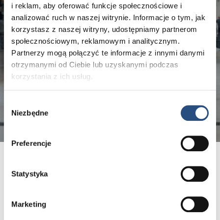
i reklam, aby oferować funkcje społecznościowe i
analizować ruch w naszej witrynie. Informacje o tym, jak
korzystasz z naszej witryny, udostępniamy partnerom
społecznościowym, reklamowym i analitycznym.
Partnerzy mogą połączyć te informacje z innymi danymi
otrzymanymi od Ciebie lub uzyskanymi podczas
korzystania z ich usług.
Wybór
Niezbędne
zgody
Preferencje
Stopniowe zużycie poszczególnych elementów
składowych jest czymś oczywistym i normalnym.
Statystyka
Podobnie jest również w przypadku części
wchodzących w skład zawieszenia – z tą jednak różnicą,
iż w tym przypadku bardzo trudno ocenić stopień
Marketing
zużycia lub potencjalne uszkodzenia poszczególnych