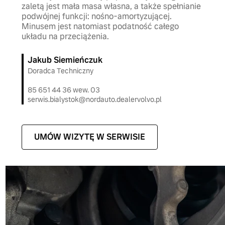
zaletą jest mała masa własna, a także spełnianie
podwójnej funkcji: nośno-amortyzującej.
Minusem jest natomiast podatność całego
układu na przeciążenia.
Jakub Siemieńczuk
Doradca Techniczny
85 651 44 36 wew. 03
serwis.bialystok@nordauto.dealervolvo.pl
UMÓW WIZYTĘ W SERWISIE